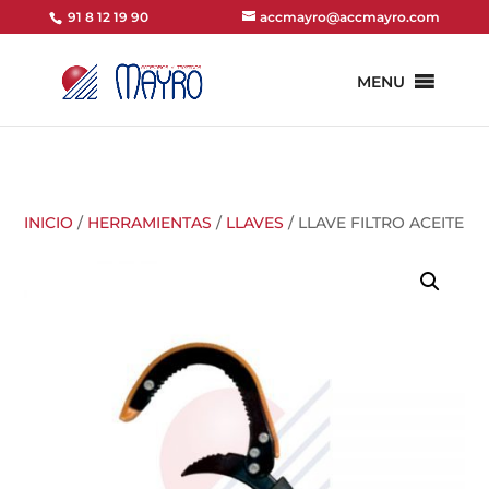
91 8 12 19 90
accmayro@accmayro.com
MENU
INICIO
/
HERRAMIENTAS
/
LLAVES
/ LLAVE FILTRO ACEITE