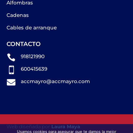
Alfombras
Cadenas
Cables de arranque
CONTACTO

918121990

600415639

accmayro@accmayro.com
Web diseñada por
Laura Maya
Usamos cookies para asegurar que te damos la mejor