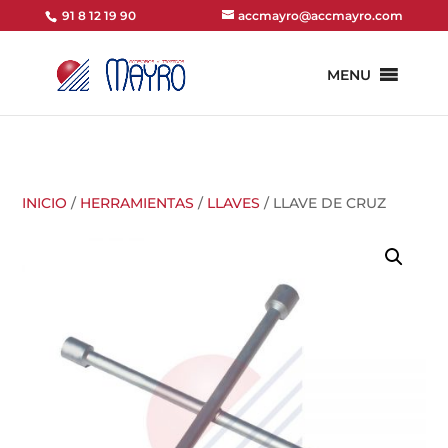
91 8 12 19 90
accmayro@accmayro.com
MENU
INICIO
/
HERRAMIENTAS
/
LLAVES
/ LLAVE DE CRUZ