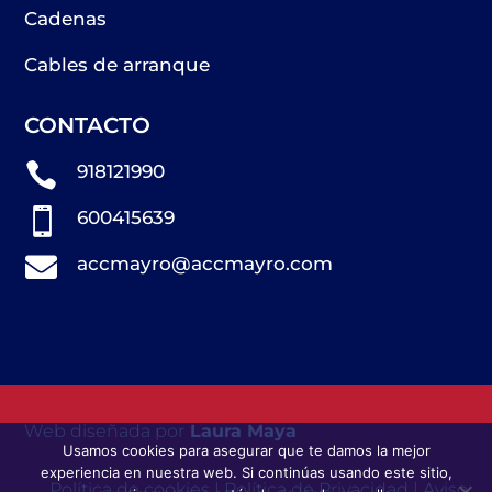
Cadenas
Cables de arranque
CONTACTO

918121990

600415639

accmayro@accmayro.com
Web diseñada por
Laura Maya
Usamos cookies para asegurar que te damos la mejor
experiencia en nuestra web. Si continúas usando este sitio,
Política de cookies
|
Política de Privacidad
|
Aviso