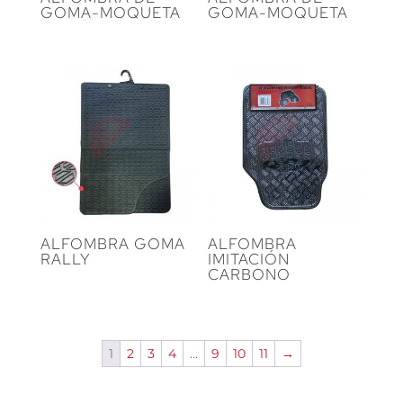
GOMA-MOQUETA
GOMA-MOQUETA
ALFOMBRA GOMA
ALFOMBRA
RALLY
IMITACIÓN
CARBONO
1
2
3
4
…
9
10
11
→