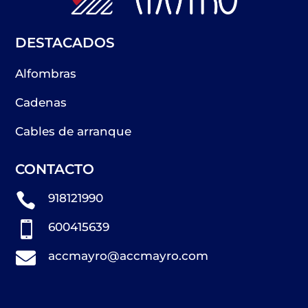
DESTACADOS
Alfombras
Cadenas
Cables de arranque
CONTACTO

918121990

600415639

accmayro@accmayro.com