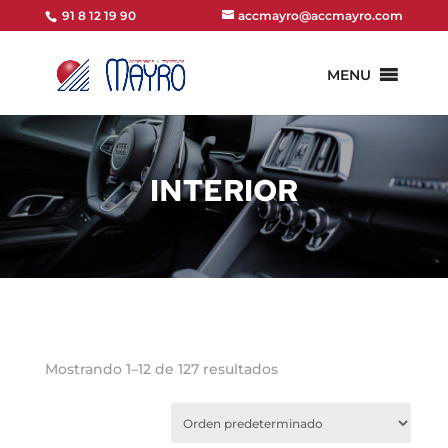
91 8 12 19 90
accmayro@accmayro.com
MENU
INTERIOR
Mostrando 1–12 de 127 resultados