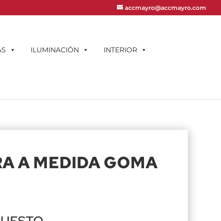
accmayro@accmayro.com
AS
ILUMINACIÓN
INTERIOR
A A MEDIDA GOMA
PUESTO