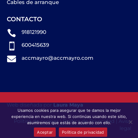
Cables de arranque
CONTACTO

918121990

600415639

accmayro@accmayro.com
Web diseñada por
Laura Maya
Usamos cookies para asegurar que te damos la mejor
experiencia en nuestra web. Si continúas usando este sitio,
Política de cookies
|
Política de Privacidad
|
Aviso
asumiremos que estás de acuerdo con ello.
legal
Aceptar
Política de privacidad