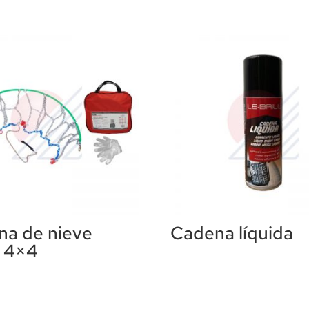
na de nieve
Cadena líquida
o 4×4