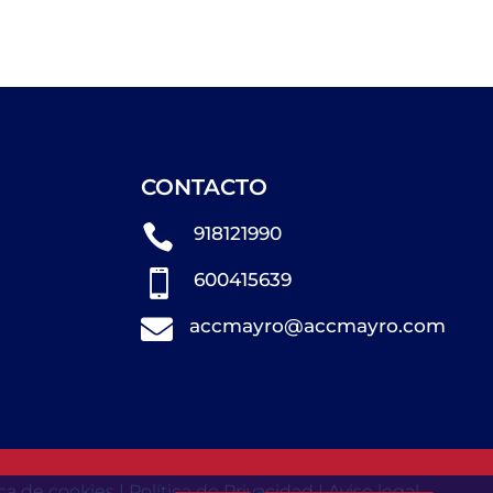
CONTACTO

918121990

600415639

accmayro@accmayro.com
ica de cookies
|
Política de Privacidad
|
Aviso legal