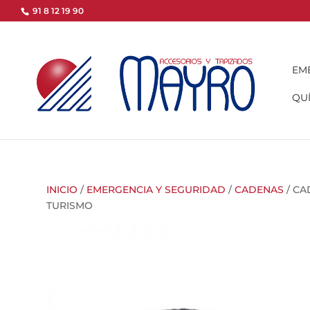
91 8 12 19 90
EM
QUÍ
INICIO
/
EMERGENCIA Y SEGURIDAD
/
CADENAS
/ CA
TURISMO