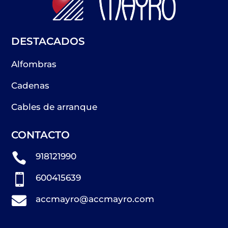
DESTACADOS
Alfombras
Cadenas
Cables de arranque
CONTACTO

918121990

600415639

accmayro@accmayro.com