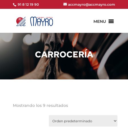
91 8 12 19 90
accmayro@accmayro.com
MENU
CARROCERÍA
Mostrando los 9 resultados