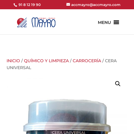
91 8 12 19 90
accmayro@accmayro.com
MENU
INICIO
/
QUÍMICO Y LIMPIEZA
/
CARROCERÍA
/ CERA
UNIVERSAL