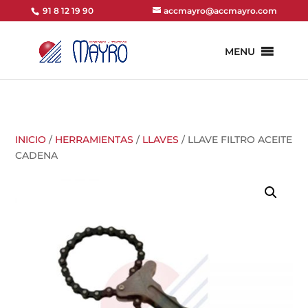
91 8 12 19 90
accmayro@accmayro.com
MENU
INICIO
/
HERRAMIENTAS
/
LLAVES
/ LLAVE FILTRO ACEITE
CADENA