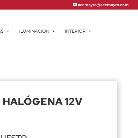
accmayro@accmayro.com
AS
ILUMINACIÓN
INTERIOR
 HALÓGENA 12V
PUESTO