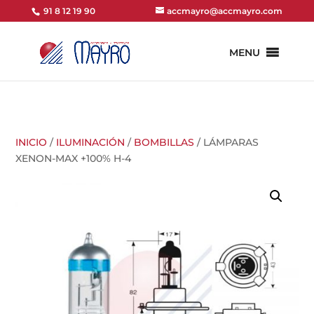
91 8 12 19 90
accmayro@accmayro.com
MENU
INICIO
/
ILUMINACIÓN
/
BOMBILLAS
/ LÁMPARAS
XENON-MAX +100% H-4