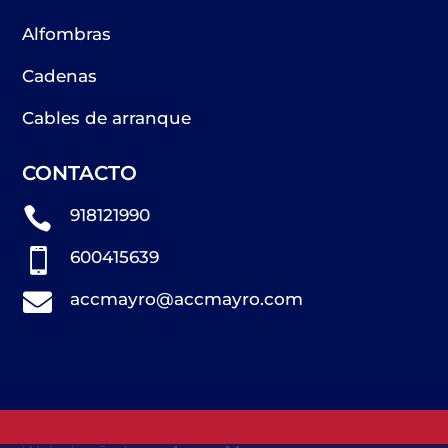
Alfombras
Cadenas
Cables de arranque
CONTACTO

918121990

600415639

accmayro@accmayro.com