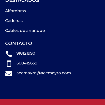
DESTACADOS
Alfombras
Cadenas
Cables de arranque
CONTACTO

918121990

600415639

accmayro@accmayro.com