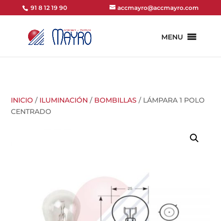
91 8 12 19 90
accmayro@accmayro.com
MENU
INICIO
/
ILUMINACIÓN
/
BOMBILLAS
/ LÁMPARA 1 POLO
CENTRADO