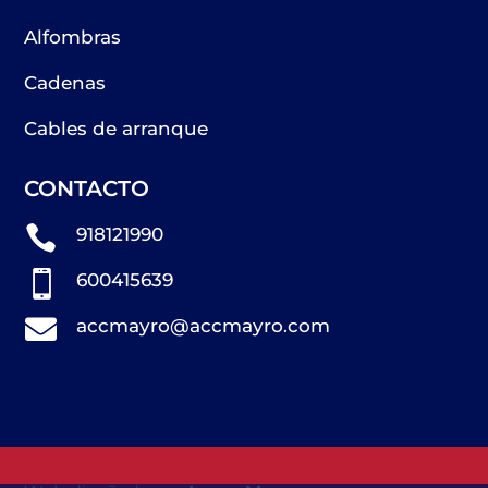
Alfombras
Cadenas
Cables de arranque
CONTACTO

918121990

600415639

accmayro@accmayro.com