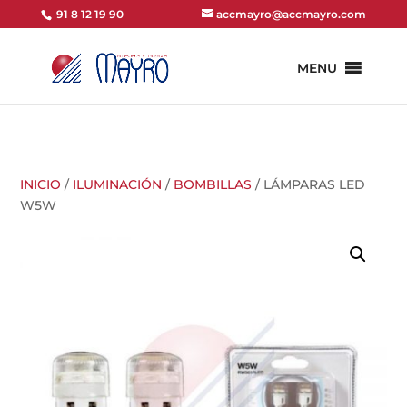
91 8 12 19 90
accmayro@accmayro.com
MENU
INICIO
/
ILUMINACIÓN
/
BOMBILLAS
/ LÁMPARAS LED
W5W