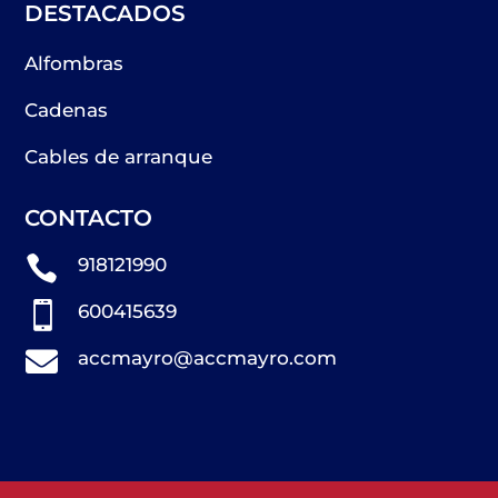
DESTACADOS
Alfombras
Cadenas
Cables de arranque
CONTACTO

918121990

600415639

accmayro@accmayro.com