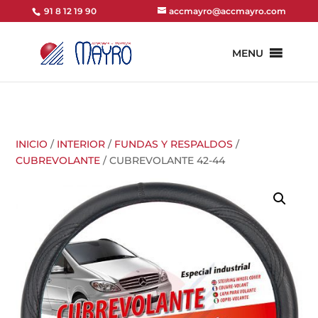
91 8 12 19 90
accmayro@accmayro.com
MENU
INICIO
/
INTERIOR
/
FUNDAS Y RESPALDOS
/
CUBREVOLANTE
/ CUBREVOLANTE 42-44