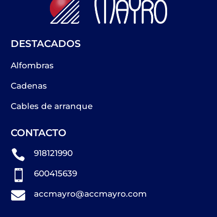
DESTACADOS
Alfombras
Cadenas
Cables de arranque
CONTACTO

918121990

600415639

accmayro@accmayro.com