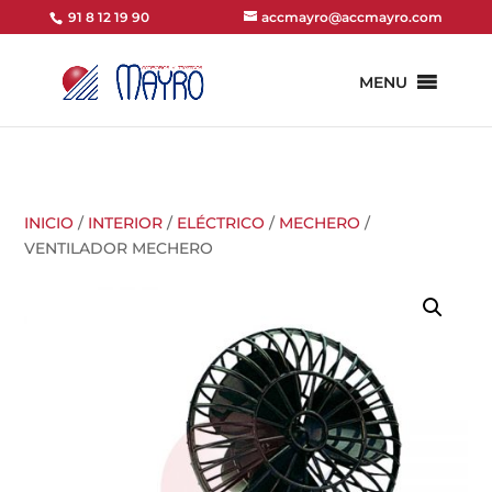
91 8 12 19 90
accmayro@accmayro.com
MENU
INICIO
/
INTERIOR
/
ELÉCTRICO
/
MECHERO
/
VENTILADOR MECHERO