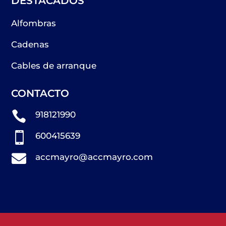
DESTACADOS
Alfombras
Cadenas
Cables de arranque
CONTACTO

918121990

600415639

accmayro@accmayro.com