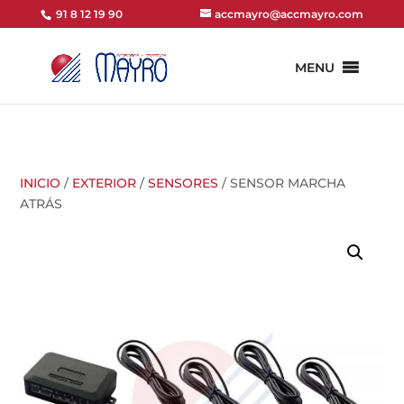
91 8 12 19 90
accmayro@accmayro.com
MENU
INICIO
/
EXTERIOR
/
SENSORES
/ SENSOR MARCHA
ATRÁS