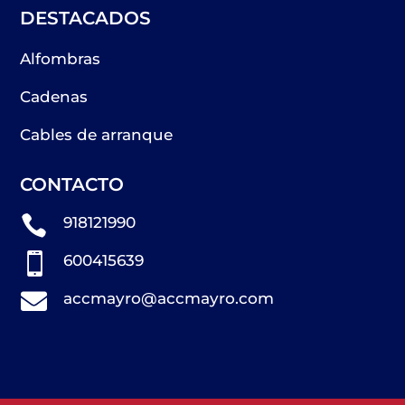
DESTACADOS
Alfombras
Cadenas
Cables de arranque
CONTACTO

918121990

600415639

accmayro@accmayro.com