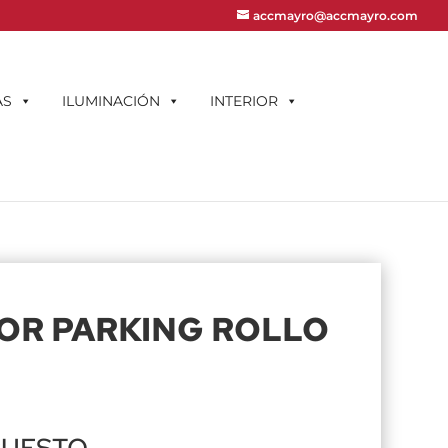
accmayro@accmayro.com
AS
ILUMINACIÓN
INTERIOR
OR PARKING ROLLO
PUESTO