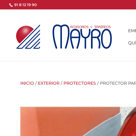
91 8 12 19 90
EM
QUÍ
INICIO
/
EXTERIOR
/
PROTECTORES
/ PROTECTOR PA