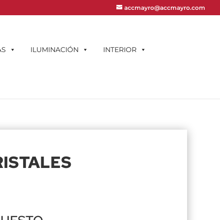
accmayro@accmayro.com
AS
ILUMINACIÓN
INTERIOR
RISTALES