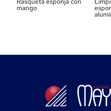
Rasqueta esponja con
Limpi
mango
espo
alumi