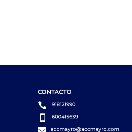
CONTACTO

918121990

600415639

accmayro@accmayro.com