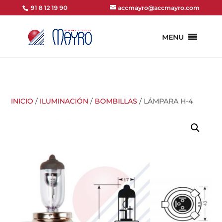
91 8 12 19 90
accmayro@accmayro.com
MENU
INICIO
/
ILUMINACIÓN
/
BOMBILLAS
/ LÁMPARA H-4