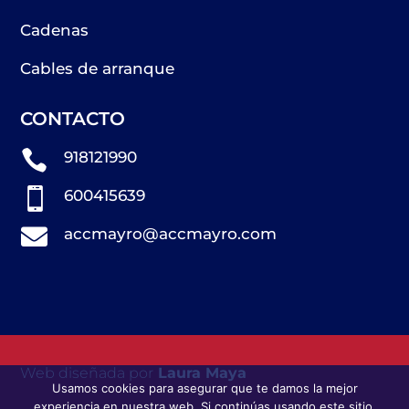
Cadenas
Cables de arranque
CONTACTO

918121990

600415639

accmayro@accmayro.com
Web diseñada por
Laura Maya
Usamos cookies para asegurar que te damos la mejor
experiencia en nuestra web. Si continúas usando este sitio,