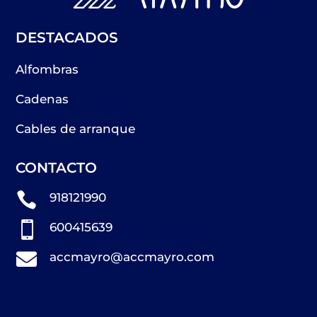
DESTACADOS
Alfombras
Cadenas
Cables de arranque
CONTACTO

918121990

600415639

accmayro@accmayro.com