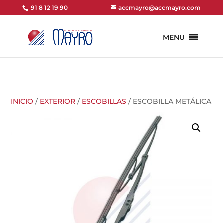
91 8 12 19 90
accmayro@accmayro.com
MENU
INICIO
/
EXTERIOR
/
ESCOBILLAS
/ ESCOBILLA METÁLICA