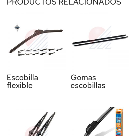
PRODUCTOS RELACIONADOS
Escobilla
Gomas
flexible
escobillas