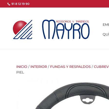
91 8 12 19 90
EM
QUÍ
INICIO
/
INTERIOR
/
FUNDAS Y RESPALDOS
/
CUBREV
PIEL