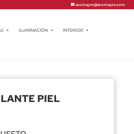
accmayro@accmayro.com
AS
ILUMINACIÓN
INTERIOR
LANTE PIEL
PUESTO