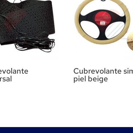
evolante
Cubrevolante sim
rsal
piel beige