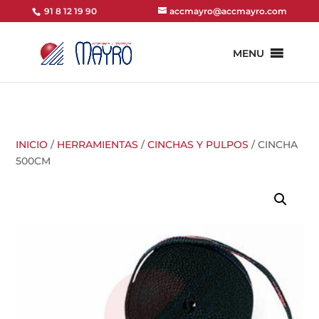
91 8 12 19 90
accmayro@accmayro.com
MENU
INICIO
/
HERRAMIENTAS
/
CINCHAS Y PULPOS
/ CINCHA
500CM