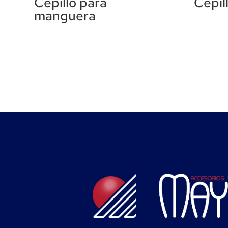
Cepillo para
Cepil
manguera