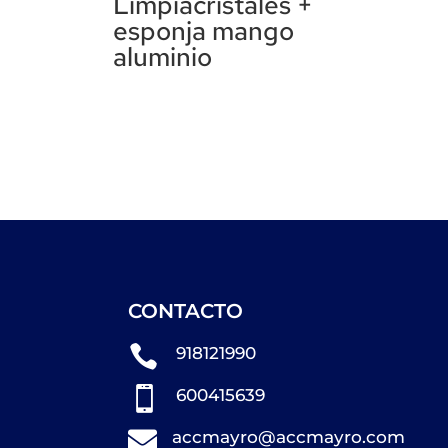
Limpiacristales +
esponja mango
aluminio
CONTACTO

918121990

600415639

accmayro@accmayro.com