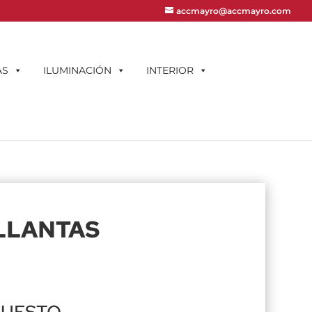
accmayro@accmayro.com
AS
ILUMINACIÓN
INTERIOR
LLANTAS
PUESTO