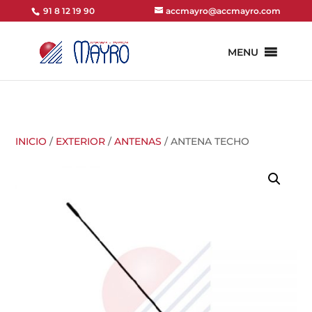
91 8 12 19 90
accmayro@accmayro.com
MENU
INICIO
/
EXTERIOR
/
ANTENAS
/ ANTENA TECHO