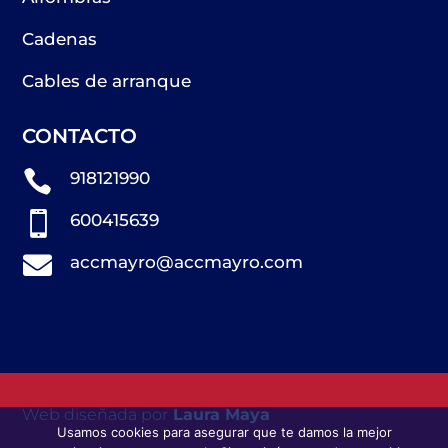
Cadenas
Cables de arranque
CONTACTO

918121990

600415639

accmayro@accmayro.com
Web diseñada por
Laura Maya
Usamos cookies para asegurar que te damos la mejor