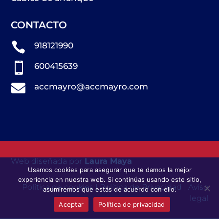
CONTACTO

918121990

600415639

accmayro@accmayro.com
Web diseñada por
Laura Maya
Usamos cookies para asegurar que te damos la mejor
experiencia en nuestra web. Si continúas usando este sitio,
Política de cookies
|
Política de Privacidad
|
Aviso
asumiremos que estás de acuerdo con ello.
legal
Aceptar
Política de privacidad