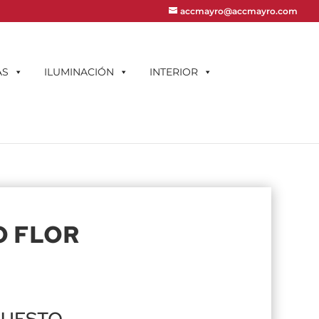
accmayro@accmayro.com
AS
ILUMINACIÓN
INTERIOR
O FLOR
PUESTO