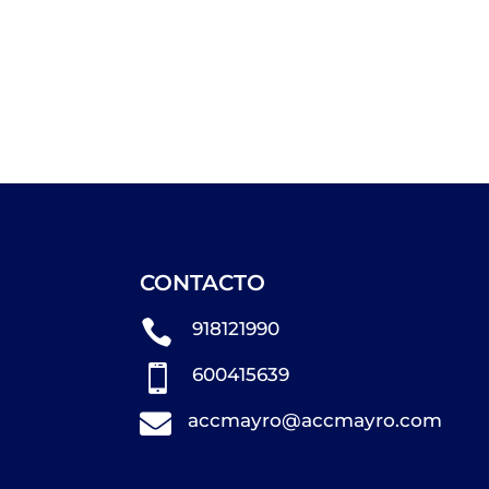
CONTACTO

918121990

600415639

accmayro@accmayro.com