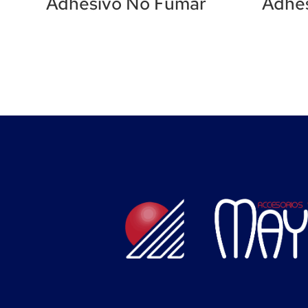
Adhesivo No Fumar
Adhe